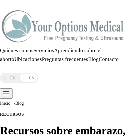
Llamar:
508-978-2649
·
Mensaje:
508-978-2649
Quiénes somos
Servicios
Aprendiendo sobre el
aborto
Ubicaciones
Preguntas frecuentes
Blog
Contacto
Reservar una cita
EN
ES
Inicio
/
Blog
RECURSOS
Recursos sobre embarazo,