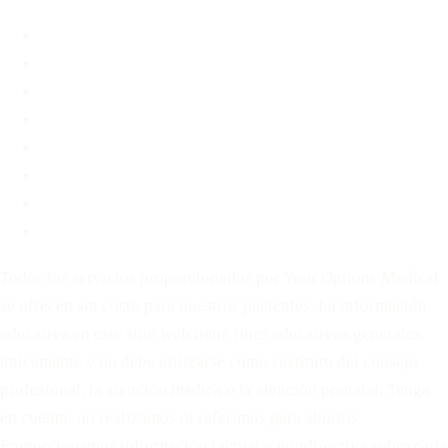
Quiénes somos
Preguntas frecuentes
Blog
Contacto
Antes de Decidir
Para Parejas
Política de privacidad
Términos de servicio
Todos los servicios proporcionados por Your Options Medical
se ofrecen sin costo para nuestros pacientes. La información
educativa en este sitio web tiene fines educativos generales
únicamente y no debe utilizarse como sustituto del consejo
profesional, la atención médica o la atención prenatal. Tenga
en cuenta: no realizamos ni referimos para abortos.
Proporcionamos información factual y nondirectiva sobre cada