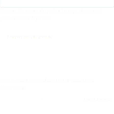
Sin costo. Sin seguro. Sin presion. Le respondemos en el
proximo horario disponible.
Reservar una cita gratuita
Llamar: 508-978-2649
Mensaje: 508-978-2649
Your Options Medical
Servicios gratuitos y confidenciales de embarazo en
Massachusetts
Llamar: 508-978-2649
·
Envíenos un mensaje
Con cita previa