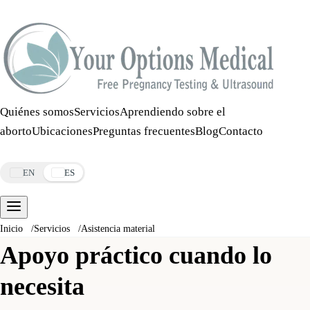
Llamar:
508-978-2649
·
Mensaje:
508-978-2649
Quiénes somos
Servicios
Aprendiendo sobre el
aborto
Ubicaciones
Preguntas frecuentes
Blog
Contacto
Reservar una cita
EN
ES
Inicio
/
Servicios
/
Asistencia material
Apoyo práctico cuando lo
necesita