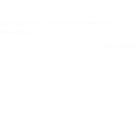
Your Options Medical
Servicios gratuitos y confidenciales de embarazo en
Massachusetts
Llamar: 508-978-2649
·
Envíenos un mensaje
Con cita previa
Ubicaciones
Brookline, MA
Revere, MA
Hyannis, MA
Fall River, MA
Unidad médica móvil
Servicios