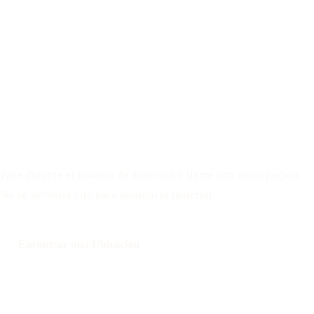
Necesita suministros o apoyo?
Pase durante el horario de atención o llame con anticipación.
No se necesita cita para asistencia material.
Encontrar una Ubicación
Llamar: 508-978-2649
Mensaje: 508-978-2649