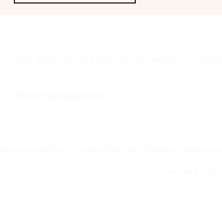
Reserve una cita gratui
Sin costo. Sin seguro. Sin presion. Le respondemos en el proxi
Reservar una cita gratuita
Llamar: 508-978-2649
Your Options Medical
Servicios gratuitos y confidenciales de embarazo en Massachus
Llamar: 508-978-2649
·
Envíenos un mensaje
Con cita previa
Ubicaciones