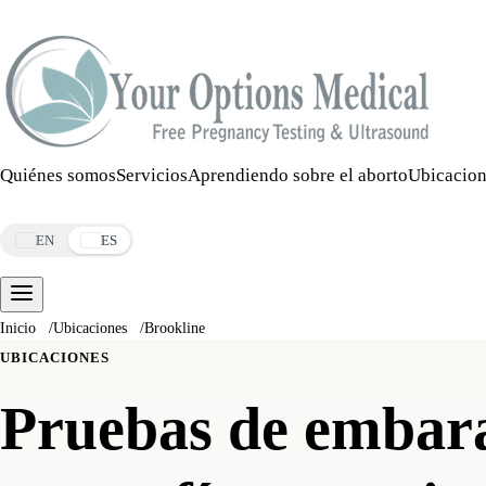
Llamar:
508-978-2649
·
Mensaje:
508-978-2649
Quiénes somos
Servicios
Aprendiendo sobre el aborto
Ubicacion
Reservar una cita
EN
ES
Inicio
/
Ubicaciones
/
Brookline
UBICACIONES
Pruebas de embar