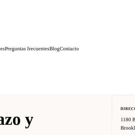
es
Preguntas frecuentes
Blog
Contacto
DIREC
azo y
1180 
Brook