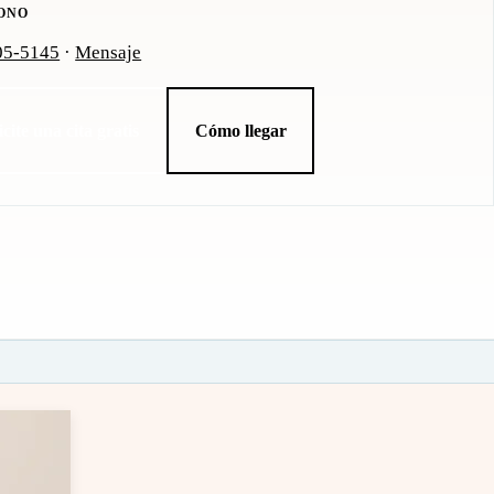
ONO
05-5145
·
Mensaje
icite una cita gratis
Cómo llegar