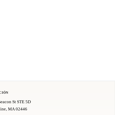
CIÓN
Beacon St STE 5D
line, MA 02446