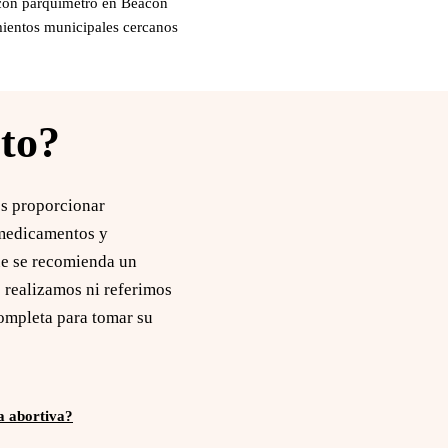
con parquimetro en Beacon
mientos municipales cercanos
to?
os proporcionar
 medicamentos y
que se recomienda un
 realizamos ni referimos
ompleta para tomar su
ra abortiva?