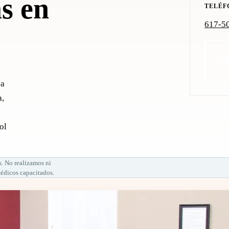
as en
TELÉF
617-5
Sol
ca
a,
ol
s. No realizamos ni
médicos capacitados.