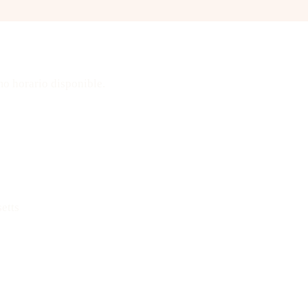
ta
mo horario disponible.
Mensaje: 508-978-2649
etts