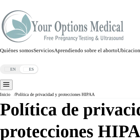
Llamar:
508-978-2649
·
Mensaje:
508-978-2649
Quiénes somos
Servicios
Aprendiendo sobre el aborto
Ubicacion
Reservar una cita
EN
ES
Inicio
/
Política de privacidad y protecciones HIPAA
Política de privac
protecciones HIP