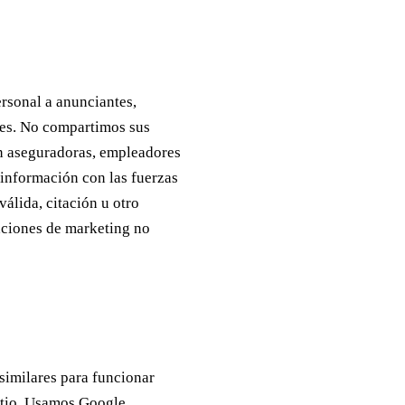
rsonal a anunciantes,
les. No compartimos sus
con aseguradoras, empleadores
 información con las fuerzas
álida, citación u otro
aciones de marketing no
 similares para funcionar
itio. Usamos Google