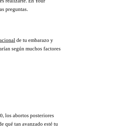
s realizarte. En Your
as preguntas.
acional
de tu embarazo y
 varían según muchos factores
0, los abortos posteriores
e qué tan avanzado esté tu