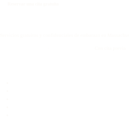
Reservar una cita gratuita
Llamar: 508-978-2649
Your Options Medical
Servicios gratuitos y confidenciales de embarazo en Massachus
Llamar: 508-978-2649
·
Envíenos un mensaje
Con cita previa
Ubicaciones
Brookline, MA
Revere, MA
Hyannis, MA
Fall River, MA
Unidad médica móvil
Servicios