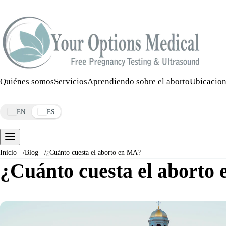
Llamar:
508-978-2649
·
Mensaje:
508-978-2649
Quiénes somos
Servicios
Aprendiendo sobre el aborto
Ubicacion
Reservar una cita
EN
ES
Inicio
/
Blog
/
¿Cuánto cuesta el aborto en MA?
¿Cuánto cuesta el aborto