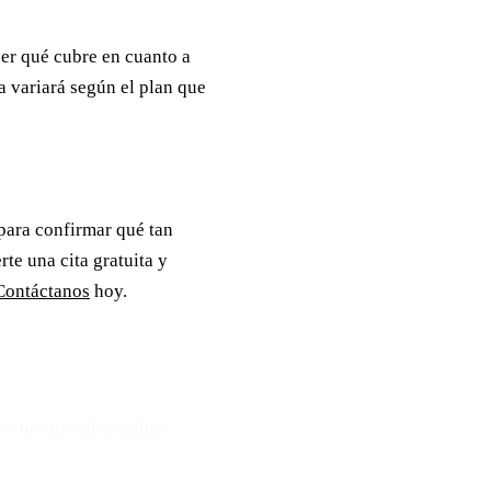
er qué cubre en cuanto a
a variará según el plan que
 para confirmar qué tan
te una cita gratuita y
Contáctanos
hoy.
ta
mo horario disponible.