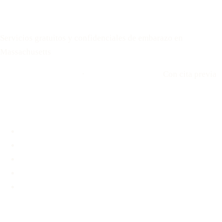
Your Options Medical
Servicios gratuitos y confidenciales de embarazo en
Massachusetts
Llamar: 508-978-2649
·
Envíenos un mensaje
Con cita previa
Ubicaciones
Brookline, MA
Revere, MA
Hyannis, MA
Fall River, MA
Unidad médica móvil
Servicios