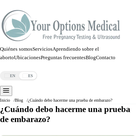
Llamar:
508-978-2649
·
Mensaje:
508-978-2649
Quiénes somos
Servicios
Aprendiendo sobre el
aborto
Ubicaciones
Preguntas frecuentes
Blog
Contacto
Reservar una cita
EN
ES
Inicio
/
Blog
/
¿Cuándo debo hacerme una prueba de embarazo?
¿Cuándo debo hacerme una prueba
de embarazo?