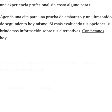
una experiencia profesional sin costo alguno para ti.
Agenda una cita para una prueba de embarazo y un ultrasonido
de seguimiento hoy mismo. Si estás evaluando tus opciones, sí
brindamos información sobre tus alternativas.
Contáctanos
hoy.
Reserve una cita gratuita
Sin costo. Sin seguro. Sin presion. Le respondemos en el
proximo horario disponible.
Reservar una cita gratuita
Llamar: 508-978-2649
Mensaje: 508-978-2649