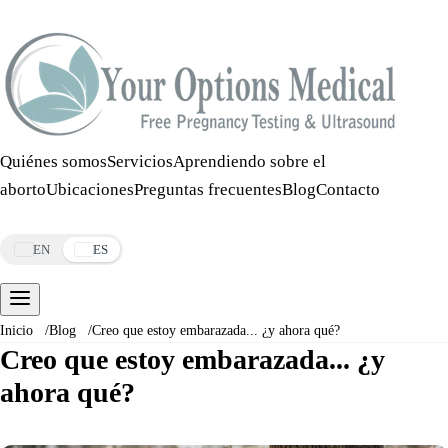
Llamar:
508-978-2649
·
Mensaje:
508-978-2649
Quiénes somos
Servicios
Aprendiendo sobre el
aborto
Ubicaciones
Preguntas frecuentes
Blog
Contacto
Reservar una cita
EN
ES
Inicio
/
Blog
/
Creo que estoy embarazada... ¿y ahora qué?
Creo que estoy embarazada... ¿y
ahora qué?