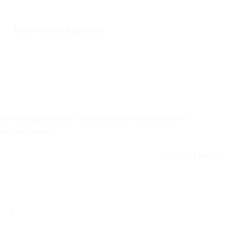
Reservar una cita gratuita
Llamar: 508-978-2649
Mensaje: 508-978-2649
Your Options Medical
Servicios gratuitos y confidenciales de embarazo en
Massachusetts
Llamar: 508-978-2649
·
Envíenos un mensaje
Con cita previa
Ubicaciones
Brookline, MA