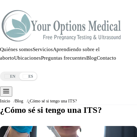
Llamar:
508-978-2649
·
Mensaje:
508-978-2649
Quiénes somos
Servicios
Aprendiendo sobre el
aborto
Ubicaciones
Preguntas frecuentes
Blog
Contacto
Reservar una cita
EN
ES
Inicio
/
Blog
/
¿Cómo sé si tengo una ITS?
¿Cómo sé si tengo una ITS?