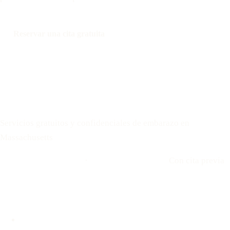
Reservar una cita gratuita
Llamar: 508-978-2649
Mensaje: 508-978-2649
Your Options Medical
Servicios gratuitos y confidenciales de embarazo en
Massachusetts
Llamar: 508-978-2649
·
Envíenos un mensaje
Con cita previa
Ubicaciones
Brookline, MA