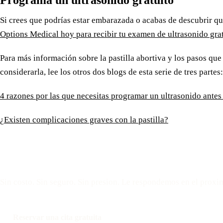
Si crees que podrías estar embarazada o acabas de descubrir qu
Options Medical hoy para recibir tu examen de ultrasonido grat
Para más información sobre la pastilla abortiva y los pasos que
considerarla, lee los otros dos blogs de esta serie de tres partes:
4 razones por las que necesitas programar un ultrasonido antes 
¿Existen complicaciones graves con la pastilla?
Reserve una cita gratui
Sin costo. Sin seguro. Sin presion. Le respondemos en el proxi
Reservar una cita gratuita
Llamar: 508-978-2649