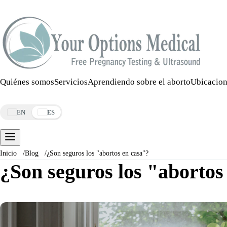
Llamar:
508-978-2649
·
Mensaje:
508-978-2649
Quiénes somos
Servicios
Aprendiendo sobre el aborto
Ubicacion
Reservar una cita
EN
ES
Inicio
/
Blog
/
¿Son seguros los "abortos en casa"?
¿Son seguros los "abortos