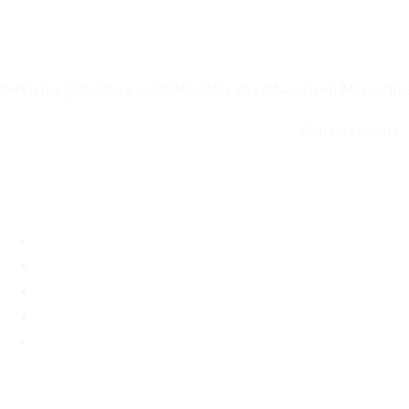
Your Options Medical
Servicios gratuitos y confidenciales de embarazo en Massachus
Llamar: 508-978-2649
·
Envíenos un mensaje
Con cita previa
Ubicaciones
Brookline, MA
Revere, MA
Hyannis, MA
Fall River, MA
Unidad médica móvil
Servicios