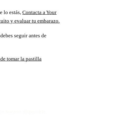
e lo estás,
Contacta a Your
uito y evaluar tu embarazo.
 debes seguir antes de
de tomar la pastilla
ta
mo horario disponible.
Mensaje: 508-978-2649