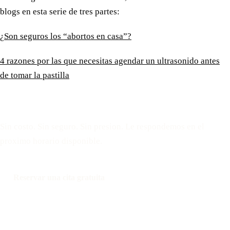
blogs en esta serie de tres partes:
¿Son seguros los “abortos en casa”?
4 razones por las que necesitas agendar un ultrasonido antes
de tomar la pastilla
Reserve una cita gratuita
Sin costo. Sin seguro. Sin presion. Le respondemos en el
proximo horario disponible.
Reservar una cita gratuita
Llamar: 508-978-2649
Mensaje: 508-978-2649