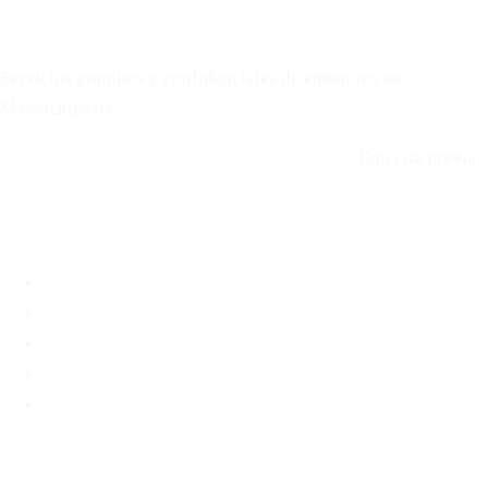
Your Options Medical
Servicios gratuitos y confidenciales de embarazo en
Massachusetts
Llamar: 508-978-2649
·
Envíenos un mensaje
Con cita previa
Ubicaciones
Brookline, MA
Revere, MA
Hyannis, MA
Fall River, MA
Unidad médica móvil
Servicios