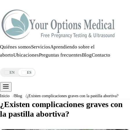
Llamar:
508-978-2649
·
Mensaje:
508-978-2649
Quiénes somos
Servicios
Aprendiendo sobre el
aborto
Ubicaciones
Preguntas frecuentes
Blog
Contacto
Reservar una cita
EN
ES
Inicio
/
Blog
/
¿Existen complicaciones graves con la pastilla abortiva?
¿Existen complicaciones graves con
la pastilla abortiva?