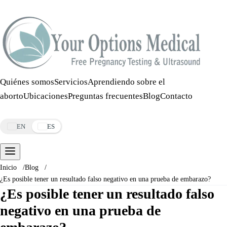
Llamar:
508-978-2649
·
Mensaje:
508-978-2649
Quiénes somos
Servicios
Aprendiendo sobre el
aborto
Ubicaciones
Preguntas frecuentes
Blog
Contacto
Reservar una cita
EN
ES
Inicio
/
Blog
/
¿Es posible tener un resultado falso negativo en una prueba de embarazo?
¿Es posible tener un resultado falso
negativo en una prueba de