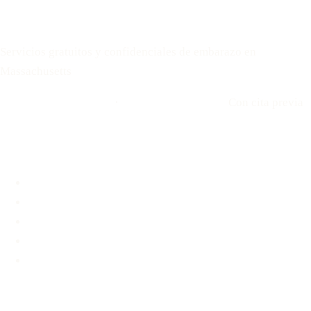
Your Options Medical
Servicios gratuitos y confidenciales de embarazo en
Massachusetts
Llamar: 508-978-2649
·
Envíenos un mensaje
Con cita previa
Ubicaciones
Brookline, MA
Revere, MA
Hyannis, MA
Fall River, MA
Unidad médica móvil
Servicios