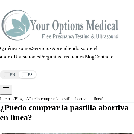
Llamar:
508-978-2649
·
Mensaje:
508-978-2649
Quiénes somos
Servicios
Aprendiendo sobre el
aborto
Ubicaciones
Preguntas frecuentes
Blog
Contacto
Reservar una cita
EN
ES
Inicio
/
Blog
/
¿Puedo comprar la pastilla abortiva en línea?
¿Puedo comprar la pastilla abortiva
en línea?