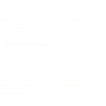
Reserve una cita gratuita
Sin costo. Sin seguro. Sin presion. Le respondemos en el
proximo horario disponible.
Reservar una cita gratuita
Llamar: 508-978-2649
Mensaje: 508-978-2649
Your Options Medical
Servicios gratuitos y confidenciales de embarazo en
Massachusetts
Llamar: 508-978-2649
·
Envíenos un mensaje
Con cita previa