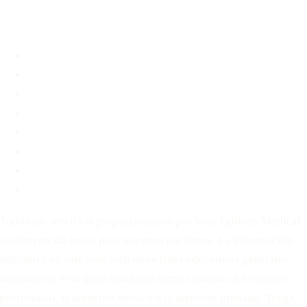
Quiénes somos
Quiénes somos
Preguntas frecuentes
Blog
Contacto
Antes de Decidir
Para Parejas
Política de privacidad
Términos de servicio
Todos los servicios proporcionados por Your Options Medical
se ofrecen sin costo para nuestros pacientes. La información
educativa en este sitio web tiene fines educativos generales
únicamente y no debe utilizarse como sustituto del consejo
profesional, la atención médica o la atención prenatal. Tenga