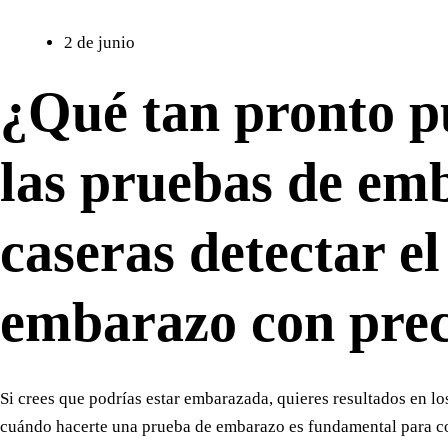
2 de junio
¿Qué tan pronto 
las pruebas de em
caseras detectar el
embarazo con prec
Si crees que podrías estar embarazada, quieres resultados en lo
cuándo hacerte una prueba de embarazo es fundamental para c