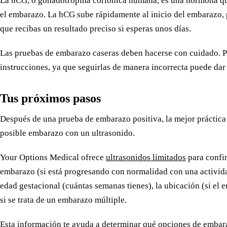
La hCG, o gonadotropina coriónica humana, es una hormona qu
el embarazo. La hCG sube rápidamente al inicio del embarazo, 
que recibas un resultado preciso si esperas unos días.
Las pruebas de embarazo caseras deben hacerse con cuidado. P
instrucciones, ya que seguirlas de manera incorrecta puede dar 
Tus próximos pasos
Después de una prueba de embarazo positiva, la mejor práctica
posible embarazo con un ultrasonido.
Your Options Medical ofrece
ultrasonidos limitados
para confir
embarazo (si está progresando con normalidad con una activida
edad gestacional (cuántas semanas tienes), la ubicación (si el e
si se trata de un embarazo múltiple.
Esta información te ayuda a determinar qué opciones de embar