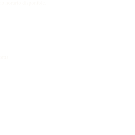
mo horario disponible.
Mensaje: 508-978-2649
etts