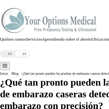
Llamar:
508-978-2649
·
Mensaje:
508-978-2649
Quiénes somos
Servicios
Aprendiendo sobre el aborto
Ubicacion
Reservar una cita
EN
ES
Inicio
/
Blog
/
¿Qué tan pronto pueden las pruebas de embarazo caseras detect
¿Qué tan pronto pueden l
de embarazo caseras detec
embarazo con precisión?