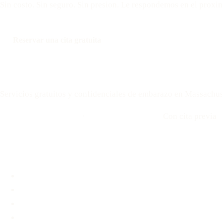
Sin costo. Sin seguro. Sin presion. Le respondemos en el proxi
Reservar una cita gratuita
Llamar: 508-978-2649
Your Options Medical
Servicios gratuitos y confidenciales de embarazo en Massachus
Llamar: 508-978-2649
·
Envíenos un mensaje
Con cita previa
Ubicaciones
Brookline, MA
Revere, MA
Hyannis, MA
Fall River, MA