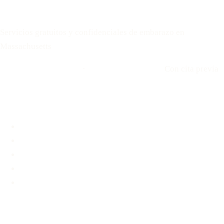
Your Options Medical
Servicios gratuitos y confidenciales de embarazo en
Massachusetts
Llamar: 508-978-2649
·
Envíenos un mensaje
Con cita previa
Ubicaciones
Brookline, MA
Revere, MA
Hyannis, MA
Fall River, MA
Unidad médica móvil
Servicios