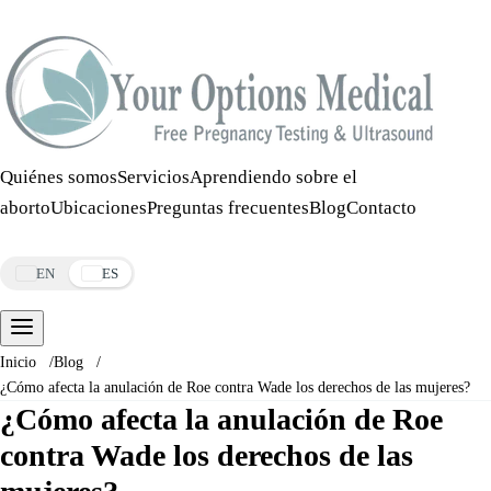
Llamar:
508-978-2649
·
Mensaje:
508-978-2649
Quiénes somos
Servicios
Aprendiendo sobre el
aborto
Ubicaciones
Preguntas frecuentes
Blog
Contacto
Reservar una cita
EN
ES
Inicio
/
Blog
/
¿Cómo afecta la anulación de Roe contra Wade los derechos de las mujeres?
¿Cómo afecta la anulación de Roe
contra Wade los derechos de las