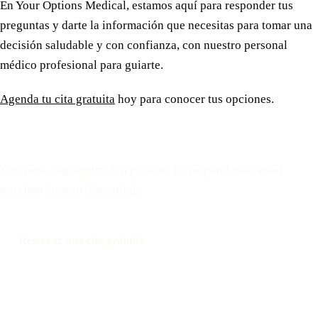
En Your Options Medical, estamos aquí para responder tus
preguntas y darte la información que necesitas para tomar una
decisión saludable y con confianza, con nuestro personal
médico profesional para guiarte.
Agenda tu cita gratuita
hoy para conocer tus opciones.
Reserve una cita gratuita
Sin costo. Sin seguro. Sin presion. Le respondemos en el
proximo horario disponible.
Reservar una cita gratuita
Llamar: 508-978-2649
Mensaje: 508-978-2649