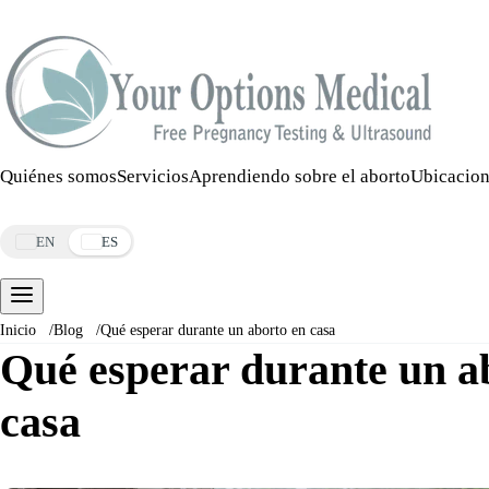
Llamar:
508-978-2649
·
Mensaje:
508-978-2649
Quiénes somos
Servicios
Aprendiendo sobre el aborto
Ubicacion
Reservar una cita
EN
ES
Inicio
/
Blog
/
Qué esperar durante un aborto en casa
Qué esperar durante un a
casa