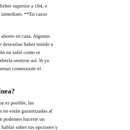
iebre superior a 104, o
e inmediato. **En casos
 aborto en casa. Algunas
ue desearían haber tenido a
ión no salió como se
ería sentirse así. Si ya
 apenas comenzaste el
línea?
e es posible, las
s no están garantizadas al
aún podemos hacerte un
 hablar sobre tus opciones y