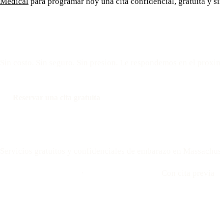
Medical
para programar hoy una cita confidencial, gratuita y s
Reserve una cita gratui
Sin costo. Sin seguro. Sin presion. Le respondemos en el proxi
Reservar una cita gratuita
Llamar: 508-978-2649
Your Options Medical
Servicios gratuitos y confidenciales de embarazo en Massachus
Llamar: 508-978-2649
·
Envíenos un mensaje
Con cita previa
Ubicaciones