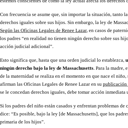
estemos conscientes de cómo la ley actual afecta los derechos d
Con frecuencia se asume que, sin importar la situación, tanto l
derechos iguales sobre sus hijos. Sin embargo, la ley de Massac
Según las Oficinas Legales de Renee Lazar
, en casos de patern
los padres “en realidad no tienen ningún derecho sobre sus hij
acción judicial adicional”.
Esto significa que, hasta que una orden judicial lo establezca,
u
ningún derecho bajo la ley de Massachusetts
. Para la madre, 
de la maternidad se realiza en el momento en que nace el niño, s
afirman las Oficinas Legales de Renee Lazar en su
publicación
se le concedan derechos iguales, debe tomar acción inmediata 
Si los padres del niño están casados y enfrentan problemas de 
dice: “Es posible, bajo la ley [de Massachusetts], que los padr
primaria de los hijos”.