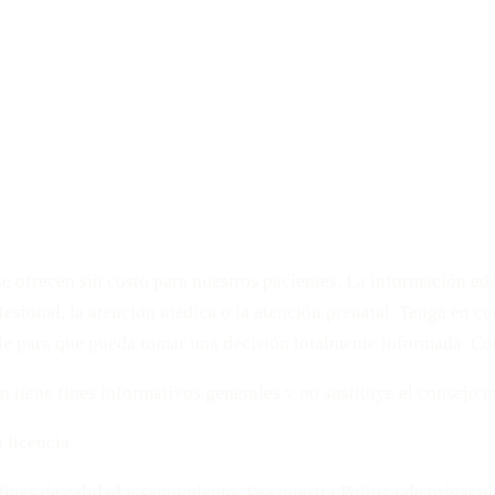
 ofrecen sin costo para nuestros pacientes. La información educ
fesional, la atención médica o la atención prenatal. Tenga en c
le para que pueda tomar una decisión totalmente informada. Co
tiene fines informativos generales y no sustituye el consejo mé
 licencia.
nes de calidad y seguimiento. Vea nuestra Política de privacid