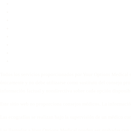
Quiénes somos
Preguntas frecuentes
Blog
Contacto
Antes de Decidir
Para Parejas
Política de privacidad
Términos de servicio
Todos los servicios proporcionados por Your Options Medical se
únicamente y no debe utilizarse como sustituto del consejo pro
información factual y nondirectiva sobre cada opción disponib
Este sitio web no proporciona consejos médicos. La información 
Las ecografías se realizan bajo la supervisión de un médico con
Las llamadas a Your Options Medical pueden ser grabadas con fi