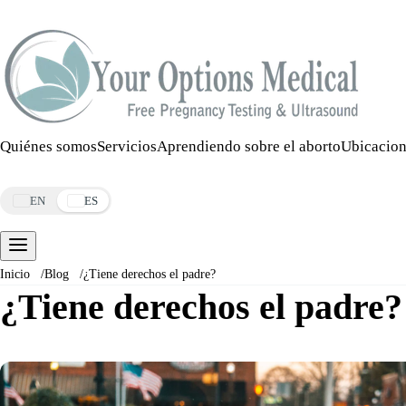
Llamar:
508-978-2649
·
Mensaje:
508-978-2649
Quiénes somos
Servicios
Aprendiendo sobre el aborto
Ubicacion
Reservar una cita
EN
ES
Inicio
/
Blog
/
¿Tiene derechos el padre?
¿Tiene derechos el padre?