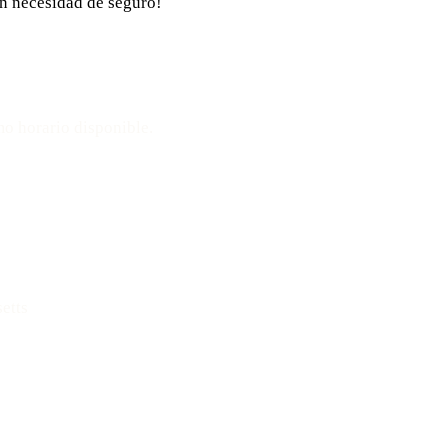
in necesidad de seguro!
ta
mo horario disponible.
Mensaje: 508-978-2649
etts