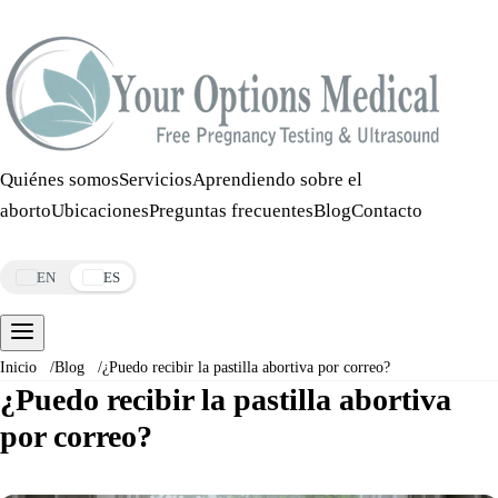
Llamar:
508-978-2649
·
Mensaje:
508-978-2649
Quiénes somos
Servicios
Aprendiendo sobre el
aborto
Ubicaciones
Preguntas frecuentes
Blog
Contacto
Reservar una cita
EN
ES
Inicio
/
Blog
/
¿Puedo recibir la pastilla abortiva por correo?
¿Puedo recibir la pastilla abortiva
por correo?