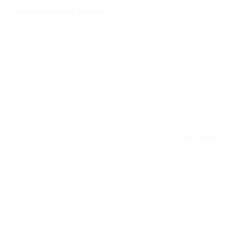
Reservar una cita gratuita
Llamar: 508-978-2649
Mensaje: 508-978-2649
Your Options Medical
Servicios gratuitos y confidenciales de embarazo en
Massachusetts
Llamar: 508-978-2649
·
Envíenos un mensaje
Con cita previa
Ubicaciones
Brookline, MA
Revere, MA
Hyannis, MA