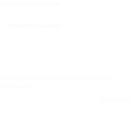
proximo horario disponible.
Reservar una cita gratuita
Llamar: 508-978-2649
Mensaje: 508-978-2649
Your Options Medical
Servicios gratuitos y confidenciales de embarazo en
Massachusetts
Llamar: 508-978-2649
·
Envíenos un mensaje
Con cita previa
Ubicaciones
Brookline, MA