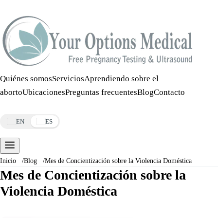
Llamar:
508-978-2649
·
Mensaje:
508-978-2649
Quiénes somos
Servicios
Aprendiendo sobre el
aborto
Ubicaciones
Preguntas frecuentes
Blog
Contacto
Reservar una cita
EN
ES
Inicio
/
Blog
/
Mes de Concientización sobre la Violencia Doméstica
Mes de Concientización sobre la
Violencia Doméstica