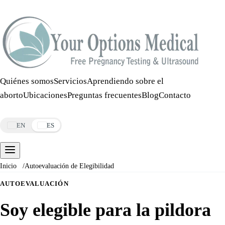
Llamar:
508-978-2649
·
Mensaje:
508-978-2649
Quiénes somos
Servicios
Aprendiendo sobre el
aborto
Ubicaciones
Preguntas frecuentes
Blog
Contacto
Reservar una cita
EN
ES
Inicio
/
Autoevaluación de Elegibilidad
AUTOEVALUACIÓN
Soy elegible para la pildora