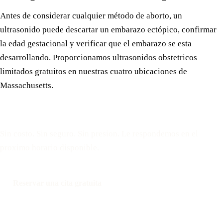
Antes de considerar cualquier método de aborto, un
ultrasonido puede descartar un embarazo ectópico, confirmar
la edad gestacional y verificar que el embarazo se esta
desarrollando. Proporcionamos ultrasonidos obstetricos
limitados gratuitos en nuestras cuatro ubicaciones de
Massachusetts.
Reserve una cita gratuita
Sin costo. Sin seguro. Sin presion. Le respondemos en el
proximo horario disponible.
Reservar una cita gratuita
Llamar: 508-978-2649
Mensaje: 508-978-2649