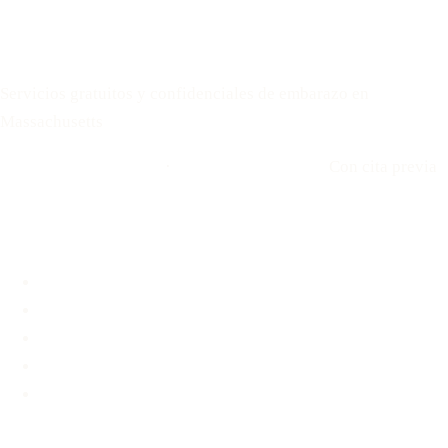
Your Options Medical
Servicios gratuitos y confidenciales de embarazo en
Massachusetts
Llamar: 508-978-2649
·
Envíenos un mensaje
Con cita previa
Ubicaciones
Brookline, MA
Revere, MA
Hyannis, MA
Fall River, MA
Unidad médica móvil
Servicios