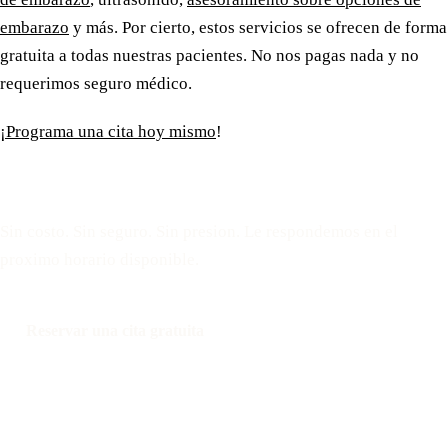
embarazo
y más. Por cierto, estos servicios se ofrecen de forma
gratuita a todas nuestras pacientes. No nos pagas nada y no
requerimos seguro médico.
¡Programa una cita hoy mismo
!
Reserve una cita gratuita
Sin costo. Sin seguro. Sin presion. Le respondemos en el
proximo horario disponible.
Reservar una cita gratuita
Llamar: 508-978-2649
Mensaje: 508-978-2649