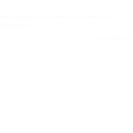
Your Options Medical
Servicios gratuitos y confidenciales de embarazo en
Massachusetts
Llamar: 508-978-2649
·
Envíenos un mensaje
Con cita previa
Ubicaciones
Brookline, MA
Revere, MA
Hyannis, MA
Fall River, MA
Unidad médica móvil
Servicios
Prueba de embarazo