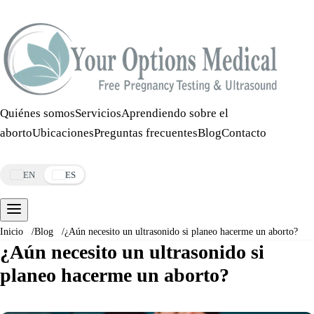
Llamar:
508-978-2649
·
Mensaje:
508-978-2649
Quiénes somos
Servicios
Aprendiendo sobre el
aborto
Ubicaciones
Preguntas frecuentes
Blog
Contacto
Reservar una cita
EN
ES
Inicio
/
Blog
/
¿Aún necesito un ultrasonido si planeo hacerme un aborto?
¿Aún necesito un ultrasonido si
planeo hacerme un aborto?